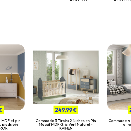
€
249,99 €
n MDF et pin
Commode 3 Tiroirs 2 Niches en Pin
Commode 4 ti
 pieds pin
Massif MDF Gris Vert Naturel -
et n
OROR
KAINEN