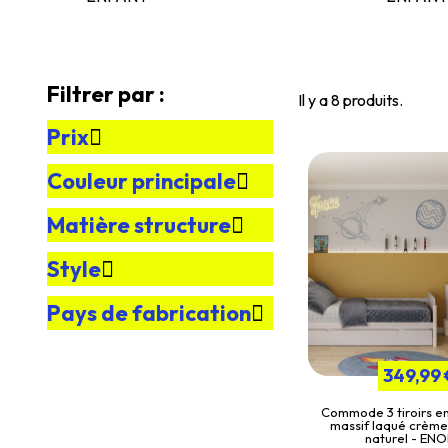
Filtrer par :
Il y a 8 produits.
Prix
Couleur principale
Matière structure
Style
Pays de fabrication
349,99 
Commode 3 tiroirs e
massif laqué crème,
naturel - EN