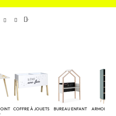
POINT
COFFRE À JOUETS
BUREAU ENFANT
ARMOIRE E
T