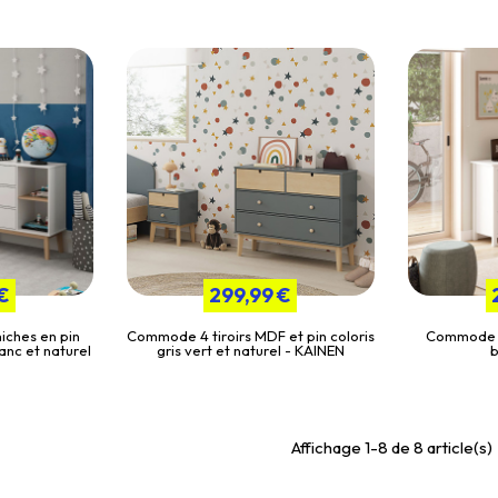
€
299,99 €
iches en pin
Commode 4 tiroirs MDF et pin coloris
Commode 3 
anc et naturel
gris vert et naturel - KAINEN
b
Affichage 1-8 de 8 article(s)