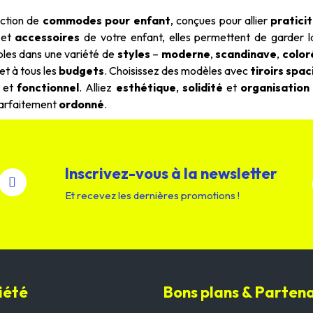
ection de
commodes pour enfant
, conçues pour allier
pratici
et
accessoires
de votre enfant, elles permettent de garder 
bles dans une variété de
styles
–
moderne
,
scandinave
,
color
et à tous les
budgets
. Choisissez des modèles avec
tiroirs spac
et
fonctionnel
. Alliez
esthétique
,
solidité
et
organisation
parfaitement
ordonné
.
Inscrivez-vous à la newsletter
Et recevez les dernières promotions !
iété
Bons plans & Partena