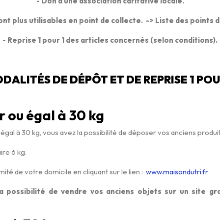
- Don à une association caritative locale.
nt plus utilisables en point de collecte. -> Liste des points d
- Reprise 1 pour 1 des articles concernés (selon conditions).
DALITÉS DE DÉPÔT ET DE REPRISE 1 POU
ur ou égal à 30 kg
ou égal à 30 kg, vous avez la possibilité de déposer vos anciens produi
ire 6 kg.
té de votre domicile en cliquant sur le lien :
www.maisondutri.fr
possibilité de vendre vos anciens objets sur un site gra