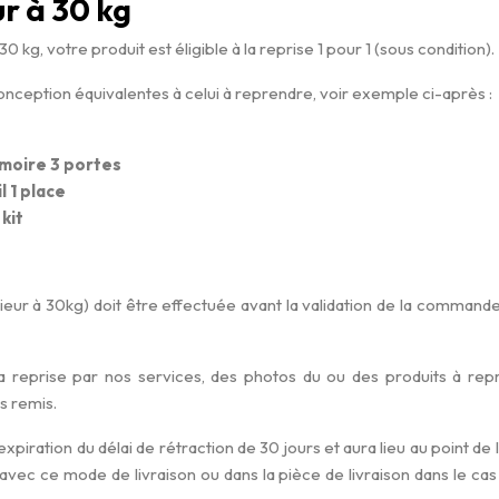
ur à 30 kg
30 kg, votre produit est éligible à la reprise 1 pour 1 (sous condition).
 conception équivalentes à celui à reprendre, voir exemple ci-après :
rmoire 3 portes
l 1 place
 kit
ieur à 30kg) doit être effectuée avant la validation de la commande
la reprise par nos services, des photos du ou des produits à re
s remis.
iration du délai de rétraction de 30 jours et aura lieu au point de li
ec ce mode de livraison ou dans la pièce de livraison dans le cas d’