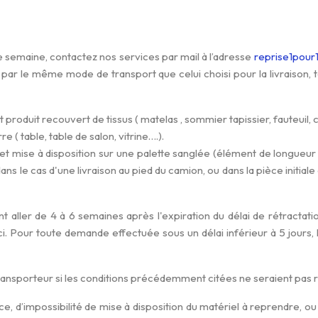
une semaine, contactez nos services par mail à l’adresse
reprise1pour1
its par le même mode de transport que celui choisi pour la livraison,
t produit recouvert de tissus ( matelas , sommier tapissier, fauteuil
( table, table de salon, vitrine….).
t mise à disposition sur une palette sanglée (élément de longueu
on dans le cas d'une livraison au pied du camion, ou dans la pièce initiale
 aller de 4 à 6 semaines après l'expiration du délai de rétracta
i. Pour toute demande effectuée sous un délai inférieur à 5 jours
ransporteur si les conditions précédemment citées ne seraient pas
’impossibilité de mise à disposition du matériel à reprendre, ou s