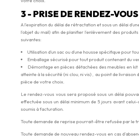
votre choix.
3 - PRISE DE RENDEZ-VOUS
A l’expiration du délai de rétractation et sous un délai d’
l’objet du mail) afin de planifier l’enlèvement des produ
suivantes:
Utilisation d’un sac ou d’une housse spécifique pour tou
Emballage sécurisé pour tout produit contenant du verre 
Démontage en pièces détachées des meubles en kit e
atteinte à la sécurité (ni clou, ni vis) , au point de livrais
pièce de votre choix.
Le rendez-vous vous sera proposé sous un délai pouvant
effectuée sous un délai minimum de 5 jours avant celui-c
soumis à facturation.
Toute demande de reprise pourrait-être refusée par le t
Toute demande de nouveau rendez-vous en cas d'absence, d