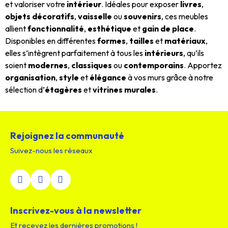
et valoriser votre
intérieur
. Idéales pour exposer
livres
,
objets décoratifs
,
vaisselle
ou
souvenirs
, ces meubles
allient
fonctionnalité
,
esthétique
et
gain de place
.
Disponibles en différentes
formes
,
tailles
et
matériaux
,
elles s’intègrent parfaitement à tous les
intérieurs
, qu’ils
soient
modernes
,
classiques
ou
contemporains
. Apportez
organisation
,
style
et
élégance
à vos murs grâce à notre
sélection d’
étagères
et
vitrines murales
.
Rejoignez la communauté
Suivez-nous les réseaux
Inscrivez-vous à la newsletter
Et recevez les dernières promotions !