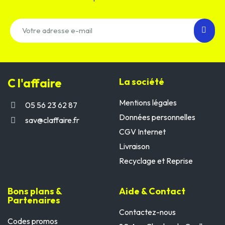
C l'affaire
La société
Mentions légales
05 56 23 62 87
Données personnelles
sav@claffaire.fr
CGV Internet
Livraison
Recyclage et Reprise
Bons plans &
Aide & Contact
Partenaires
Contactez-nous
Codes promos