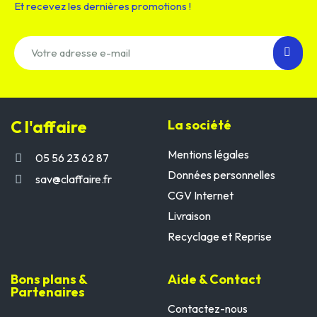
Et recevez les dernières promotions !
C l'affaire
La société
Mentions légales
05 56 23 62 87
Données personnelles
sav@claffaire.fr
CGV Internet
Livraison
Recyclage et Reprise
Bons plans &
Aide & Contact
Partenaires
Contactez-nous