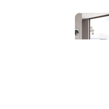
289,99 
Table rectangulaire 
blanc brillant et gris 