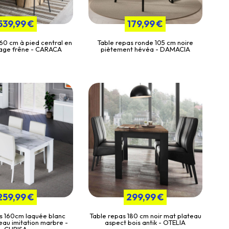
539,99 €
179,99 €
160 cm à pied central en
Table repas ronde 105 cm noire
age frêne - CARACA
piètement hévéa - DAMACIA
259,99 €
299,99 €
s 160cm laquée blanc
Table repas 180 cm noir mat plateau
teau imitation marbre -
aspect bois antik - OTELIA
CHRISA