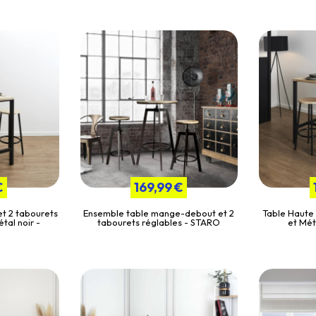
€
169,99 €
et 2 tabourets
Ensemble table mange-debout et 2
Table Haute
tal noir -
tabourets réglables - STARO
et Mét