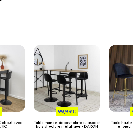
€
99,99 €
Debout avec
Table mange-debout plateau aspect
Table haute
ANIO
bois structure métallique - DARON
et pied 