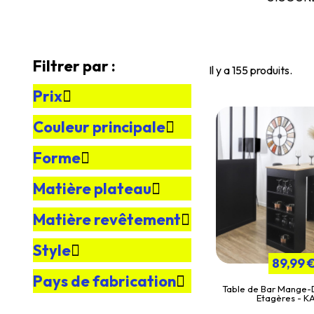
Filtrer par :
Il y a 155 produits.
Prix
Couleur principale
Forme
Matière plateau
Matière revêtement
Style
89,99 
Pays de fabrication
Table de Bar Mange-
Etagères - K