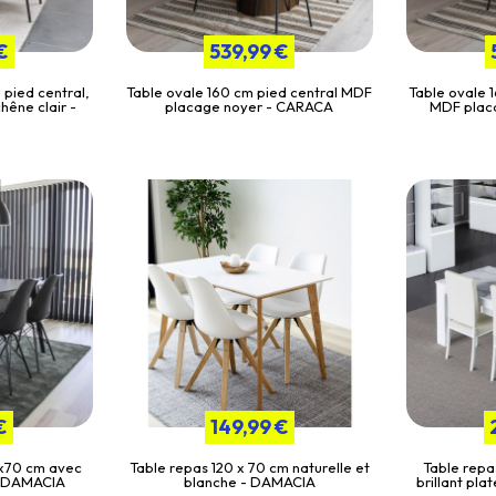
€
539,99 €
 pied central,
Table ovale 160 cm pied central MDF
Table ovale 
hêne clair -
placage noyer - CARACA
MDF plac
€
149,99 €
0x70 cm avec
Table repas 120 x 70 cm naturelle et
Table repa
- DAMACIA
blanche - DAMACIA
brillant pla