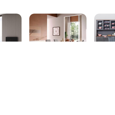
€
379,99 €
160cm laquée
Table repas 190cm laquée blanc
Table repas
marbré - DENEA
décor doré - ALEON
na
Voir plus d'articles