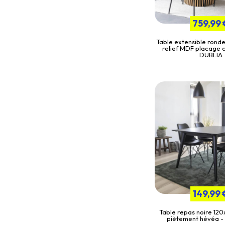
759,99 
Table extensible ronde
relief MDF placage c
DUBLIA
149,99 
Table repas noire 12
piètement hévéa 