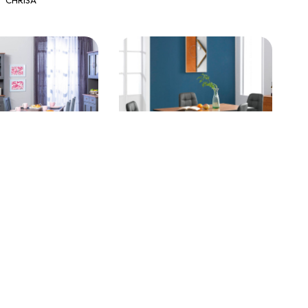
219,99 €
329,99 €
 rectangulaire gris et
Ensemble repas table rectangulaire
turel - MELIO
aspect bois + 4 chaises gris foncé -
NAZAROR