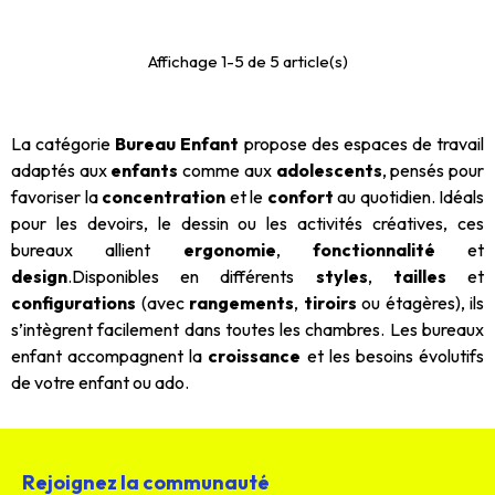
Affichage 1-5 de 5 article(s)
La catégorie
Bureau Enfant
propose des espaces de travail
adaptés aux
enfants
comme aux
adolescents
, pensés pour
favoriser la
concentration
et le
confort
au quotidien. Idéals
pour les devoirs, le dessin ou les activités créatives, ces
bureaux allient
ergonomie
,
fonctionnalité
et
design
.Disponibles en différents
styles
,
tailles
et
configurations
(avec
rangements
,
tiroirs
ou étagères), ils
s’intègrent facilement dans toutes les chambres. Les bureaux
enfant accompagnent la
croissance
et les besoins évolutifs
de votre enfant ou ado.
Rejoignez la communauté