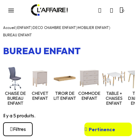
Accueil
ENFANT
DECO CHAMBRE ENFANT
MOBILIER ENFANT
BUREAU ENFANT
BUREAU ENFANT
CHAISE DE
CHEVET
TIROIR DE
COMMODE
TABLE +
TA
BUREAU
ENFANT
LIT ENFANT
ENFANT
CHAISES
D'AP
ENFANT
ENFANT
EN
Il y a 5 produits.
Filtres