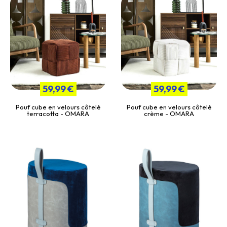
59,99 €
59,99 €
Pouf cube en velours côtelé
Pouf cube en velours côtelé
terracotta - OMARA
crème - OMARA