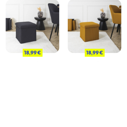
18,99 €
18,99 €
Pouf coffre carré pliable en
Pouf coffre carré pliable tissu
tissu maille 3D noir - DETROY
texturé maille 3D jaune -
DETROY