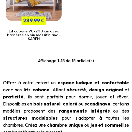
289,99 €
Lit cabane 90x200 cm avec
barrières en pin massif blanc -
SAREN
Affichage 1-15 de 15 article(s)
Offrez à votre enfant un
espace ludique et confortable
avec nos
lits cabane
. Alliant
sécurité
,
design original
et
praticité
, ils sont parfaits pour dormir, jouer et rêver.
Disponibles en
bois naturel
,
coloré
ou
scandinave
, certains
modèles proposent des
rangements intégrés
ou des
structures modulables
pour s’adapter à toutes les
chambres. Créez une
chambre unique
où
jeu et sommeil
se