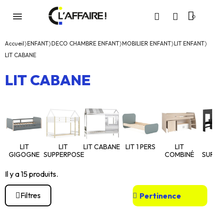
Accueil
ENFANT
DECO CHAMBRE ENFANT
MOBILIER ENFANT
LIT ENFANT
LIT CABANE
LIT CABANE
LIT
LIT
LIT CABANE
LIT 1 PERS
LIT
L
GIGOGNE
SUPPERPOSE
COMBINÉ
SUR
Il y a 15 produits.
Filtres