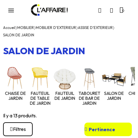
Accueil
MOBILIER
MOBILIER D'EXTERIEUR
ASSISE D'EXTERIEUR
SALON DE JARDIN
SALON DE JARDIN
SALON DE
CHAISE DE
FAUTEUIL
FAUTEUIL
TABOURET
CHIL
JARDIN
JARDIN
DE TABLE
DE JARDIN
DE BAR DE
DE JARDIN
JARDIN
Il y a 13 produits.
Filtres