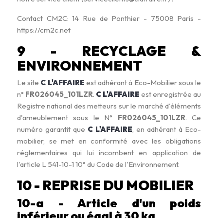
Contact CM2C: 14 Rue de Ponthier - 75008 Paris -
https://cm2c.net
9 - RECYCLAGE &
ENVIRONNEMENT
Le site
C L'AFFAIRE
est adhérant à Eco-Mobilier sous le
n°
FR026045_101LZR
.
C L'AFFAIRE
est enregistrée au
Registre national des metteurs sur le marché d'éléments
d'ameublement sous le N°
FR026045_101LZR
. Ce
numéro garantit que
C L'AFFAIRE
, en adhérant à Eco-
mobilier, se met en conformité avec les obligations
réglementaires qui lui incombent en application de
l'article L 541-10-1 10° du Code de l'Environnement.
10 - REPRISE DU MOBILIER
10-a - Article d'un poids
inférieur ou égal à 30 kg