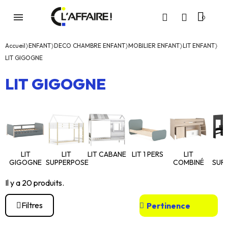
Accueil
ENFANT
DECO CHAMBRE ENFANT
MOBILIER ENFANT
LIT ENFANT
LIT GIGOGNE
LIT GIGOGNE
LIT
LIT
LIT CABANE
LIT 1 PERS
LIT
L
GIGOGNE
SUPPERPOSE
COMBINÉ
SUR
Il y a 20 produits.
Filtres