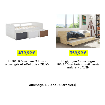
479,99 €
359,99 €
Lit 90x190cm avec 3 tiroirs
Lit gigogne 3 couchages
blanc, gris et effet bois - ZELIO
90x200 cm bois massif vernis
naturel - JAVEN
Affichage 1-20 de 20 article(s)
La catégorie
Lits Gigognes
propose des
meubles de