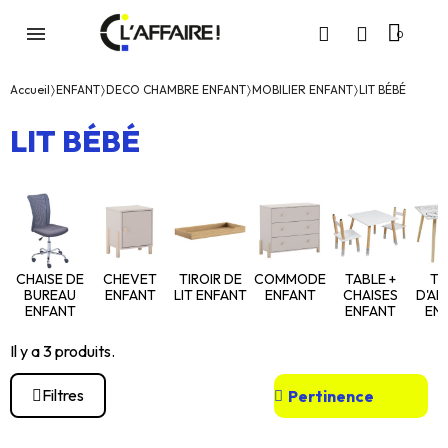
Accueil
ENFANT
DECO CHAMBRE ENFANT
MOBILIER ENFANT
LIT BÉBÉ
LIT BÉBÉ
CHAISE DE
CHEVET
TIROIR DE
COMMODE
TABLE +
TA
BUREAU
ENFANT
LIT ENFANT
ENFANT
CHAISES
D'AP
ENFANT
ENFANT
EN
Il y a 3 produits.
Filtres