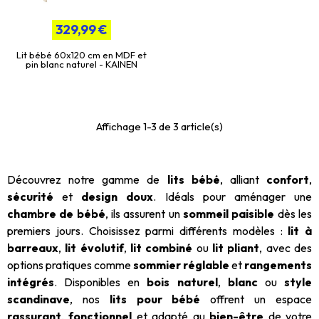
329,99 €
Lit bébé 60x120 cm en MDF et
pin blanc naturel - KAINEN
Affichage 1-3 de 3 article(s)
Découvrez notre gamme de
lits bébé
, alliant
confort
,
sécurité
et
design doux
. Idéals pour aménager une
chambre de bébé
, ils assurent un
sommeil paisible
dès les
premiers jours. Choisissez parmi différents modèles :
lit à
barreaux
,
lit évolutif
,
lit combiné
ou
lit pliant
, avec des
options pratiques comme
sommier réglable
et
rangements
intégrés
. Disponibles en
bois naturel
,
blanc
ou
style
scandinave
, nos
lits pour bébé
offrent un espace
rassurant
,
fonctionnel
et adapté au
bien-être
de votre