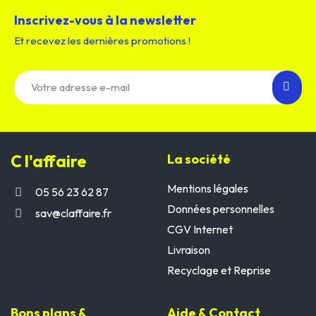
Inscrivez-vous à la newsletter
Et recevez les dernières promotions !
C l'affaire
La société
Mentions légales
05 56 23 62 87
Données personnelles
sav@claffaire.fr
CGV Internet
Livraison
Recyclage et Reprise
Bons plans &
Aide & Contact