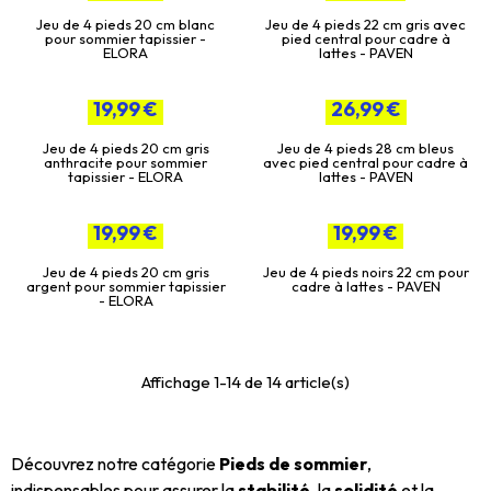
Jeu de 4 pieds 20 cm blanc
Jeu de 4 pieds 22 cm gris avec
pour sommier tapissier -
pied central pour cadre à
ELORA
lattes - PAVEN
19,99 €
26,99 €
Jeu de 4 pieds 20 cm gris
Jeu de 4 pieds 28 cm bleus
anthracite pour sommier
avec pied central pour cadre à
tapissier - ELORA
lattes - PAVEN
19,99 €
19,99 €
Jeu de 4 pieds 20 cm gris
Jeu de 4 pieds noirs 22 cm pour
argent pour sommier tapissier
cadre à lattes - PAVEN
- ELORA
Affichage 1-14 de 14 article(s)
Découvrez notre catégorie
Pieds de sommier
,
indispensables pour assurer la
stabilité
, la
solidité
et la