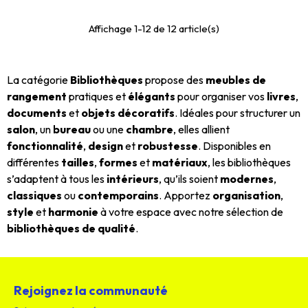
Affichage 1-12 de 12 article(s)
La catégorie
Bibliothèques
propose des
meubles de
rangement
pratiques et
élégants
pour organiser vos
livres
,
documents
et
objets décoratifs
. Idéales pour structurer un
salon
, un
bureau
ou une
chambre
, elles allient
fonctionnalité
,
design
et
robustesse
. Disponibles en
différentes
tailles
,
formes
et
matériaux
, les bibliothèques
s’adaptent à tous les
intérieurs
, qu’ils soient
modernes
,
classiques
ou
contemporains
. Apportez
organisation
,
style
et
harmonie
à votre espace avec notre sélection de
bibliothèques de qualité
.
Rejoignez la communauté