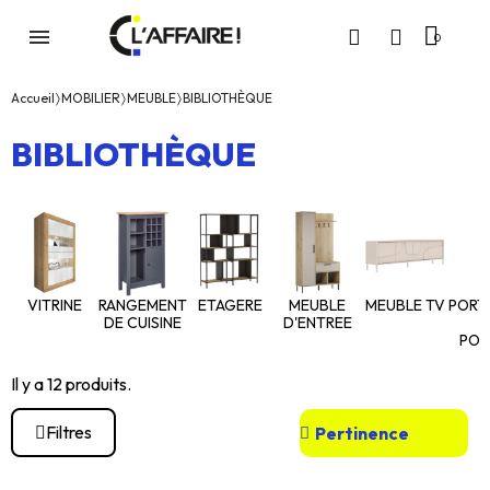
Accueil
MOBILIER
MEUBLE
BIBLIOTHÈQUE
BIBLIOTHÈQUE
VITRINE
RANGEMENT
ETAGERE
MEUBLE
MEUBLE TV
PORT
DE CUISINE
D'ENTREE
POR
Il y a 12 produits.
Filtres