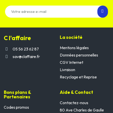
C l'affaire
La société
Mentions légales
05 56 23 62 87
Données personnelles
sav@claffaire.fr
CGV Internet
Livraison
Recyclage et Reprise
Bons plans &
Aide & Contact
Partenaires
Contactez-nous
Codes promos
80 Ave Charles de Gaulle