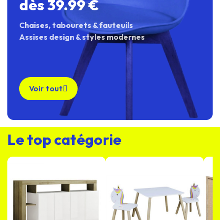
dès 39.99 €
Chaises, tabourets & fauteuils
Assises design & styles modernes
Voir tout
Le top catégorie