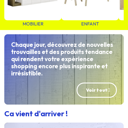
MOBILIER
ENFANT
Chaque jour, découvrez de nouvelles
trouvailles et des produits tendance
qui rendent votre expérience
shopping encore plus inspirante et
irrésistible.
Voir tout
Ca vient d'arriver !