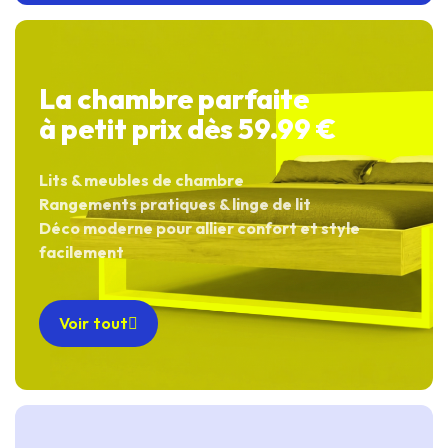
La chambre parfaite
à petit prix dès 59.99 €
Lits & meubles de chambre
Rangements pratiques & linge de lit
Déco moderne pour allier confort et style
facilement
Voir tout