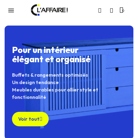
Pour un intérieur
élégant et organisé
Buffets & rangements optimisés
Un design tendance
Meubles durables pour allier style et
fonctionnalité
Voir tout