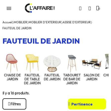
Accueil
MOBILIER
MOBILIER D'EXTERIEUR
ASSISE D'EXTERIEUR
FAUTEUIL DE JARDIN
FAUTEUIL DE JARDIN
SALON DE
CHAISE DE
FAUTEUIL
FAUTEUIL
TABOURET
CHIL
JARDIN
JARDIN
DE TABLE
DE JARDIN
DE BAR DE
DE JARDIN
JARDIN
Il y a 16 produits.
Filtres