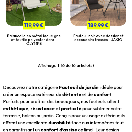
119,99 €
189,99 €
Balancelle en métal laqué gris
Fauteuil noir avec dossier et
et textile polyester écru -
accoudoirs tressés - JAKIO
OLYMPE
Affichage 1-16 de 16 article(s)
Découvrez notre catégorie
Fauteuil de jardin
, idéale pour
créer un espace extérieur de
détente
et de
confort
.
Parfaits pour profiter des beaux jours, nos fauteuils allient
esthétique
,
résistance
et
praticité
pour sublimer votre
terrasse, balcon ou jardin. Conçus pour un usage extérieur, ils
offrent une excellente
durabilité
face aux intempéries tout
en garantissant un
confort d’assise
optimal. Leur design