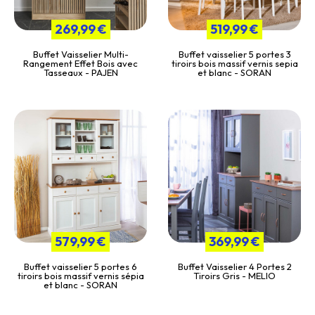
269,99 €
519,99 €
Buffet Vaisselier Multi-
Buffet vaisselier 5 portes 3
Rangement Effet Bois avec
tiroirs bois massif vernis sepia
Tasseaux - PAJEN
et blanc - SORAN
579,99 €
369,99 €
Buffet vaisselier 5 portes 6
Buffet Vaisselier 4 Portes 2
tiroirs bois massif vernis sépia
Tiroirs Gris - MELIO
et blanc - SORAN