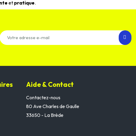
nte
et
pratique
.
ires
Aide & Contact
Contactez-nous
80 Ave Charles de Gaulle
33650 - La Brède