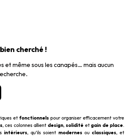
bien cherché !
ères et même sous les canapés… mais aucun
recherche.
tiques et
fonctionnels
pour organiser efficacement votre
s
, ces colonnes allient
design
,
solidité
et
gain de place
.
es
intérieurs
, qu’ils soient
modernes
ou
classiques
, et