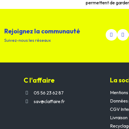
permettent de garder 
Rejoignez la communauté
Suivez-nous les réseaux
C l'affaire
La soc
Mentions 
05 56 23 62 87
Données 
sav@claffaire.fr
CGV Inte
Livraison
Recyclag