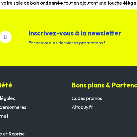
votre salle de bain
ordonnée
tout en ajoutant une touche
éléga
Inscrivez-vous à la newsletter
Et recevez les dernières promotions !
iété
Bons plans & Partena
légales
Codes promos
personnelles
Altobuy.fr
rnet
e et Reprise