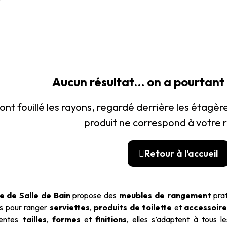
Aucun résultat… on a pourtant 
ont fouillé les rayons, regardé derrière les étag
produit ne correspond à votre 
Retour à l'accueil
e de Salle de Bain
propose des
meubles de rangement
pra
es pour ranger
serviettes
,
produits de toilette
et
accessoire
rentes
tailles
,
formes
et
finitions
, elles s’adaptent à tous l