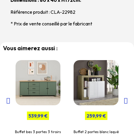
Dimensions : 80 x 40 x H172cm.
Référence produit : CLA-22982
* Prix de vente conseillé par le fabricant
Vous aimerez aussi :
539,99 €
259,99 €
ué
Buffet bas 3 portes 3 tiroirs
Buffet 2 portes blanc laqué