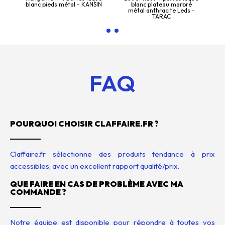
on
blanc pieds métal - KANSIN
blanc plateau marbré
A
métal anthracite Leds -
TARAC
FAQ
POURQUOI CHOISIR CLAFFAIRE.FR ?
Claffaire.fr sélectionne des produits tendance à prix
accessibles, avec un excellent rapport qualité/prix.
QUE FAIRE EN CAS DE PROBLÈME AVEC MA
COMMANDE ?
Notre équipe est disponible pour répondre à toutes vos